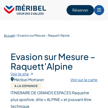
Skip
to
Réserver
content
r
Accueil
>
Evasion sur Mesure – Raquett’Alpine
Evasion sur Mesure –
Raquett’Alpine
Voir le site
Méribel Mottaret
Voir sur la carte
A LA DEMANDE
ITINERAIRE DE GRANDS ESPACES Raquette
plus sportive, dite « ALPINE » et pouvant être
technique