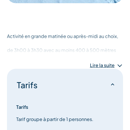
Activité en grande matinée ou après-midi au choix,
de 3h00 à 3h30 avec au moins 400 à 500 mètres
de dénivelé positif.
Lire la suite
Pouvant être technique à la montée comme à la
descente;
Tarifs
L’accompagnateur s’adapte au groupe.
Tarifs
Transport compris entre le lieu de votre
hébergement et du lien de départ.
Tarif groupe à partir de 1 personnes.