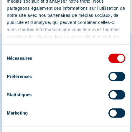
médias sociaux et d'analyser notre trafic. Nous
partageons également des informations sur l'utilisation de
notre site avec nos partenaires de médias sociaux, de
publicité et d'analyse, qui peuvent combiner celles-ci
avec d'autres informations que vous leur avez fournies
ou qu'ils ont collectées lors de votre utilisation de leurs
services.
Sélection
Nécessaires
Partagez vos moments à
du
consentement
Méribel
Préférences
Et retrouvez-nous sur les réseaux sociaux
Statistiques
Marketing