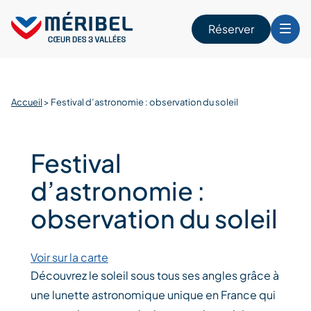
Skip
to
Réserver
content
r
Accueil
>
Festival d’astronomie : observation du soleil
Festival
d’astronomie :
observation du soleil
Voir sur la carte
Découvrez le soleil sous tous ses angles grâce à
une lunette astronomique unique en France qui