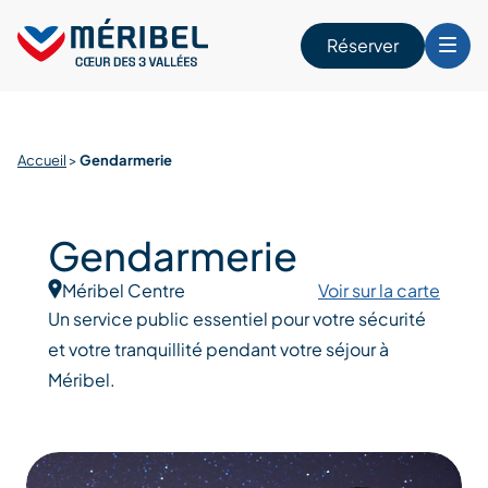
Skip
to
Réserver
content
r
Accueil
>
Gendarmerie
Gendarmerie
Méribel Centre
Voir sur la carte
Un service public essentiel pour votre sécurité
et votre tranquillité pendant votre séjour à
Méribel.