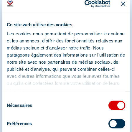
Partagez vos moments à
Ce site web utilise des cookies.
Méribel
Les cookies nous permettent de personnaliser le contenu
et les annonces, d'offrir des fonctionnalités relatives aux
Et retrouvez-nous sur les réseaux sociaux
médias sociaux et d'analyser notre trafic. Nous
partageons également des informations sur l'utilisation de
notre site avec nos partenaires de médias sociaux, de
publicité et d'analyse, qui peuvent combiner celles-ci
avec d'autres informations que vous leur avez fournies
ou qu'ils ont collectées lors de votre utilisation de leurs
services.
Sélection
Nécessaires
du
consentement
Préférences