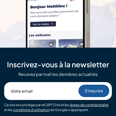
Inscrivez-vous à la newsletter
Recevez par mail les dernières actualités
Votre
email
Ce site est protégé par reCAPTCHA et les
règles de confidentialité
et les
conditions d'utilisation
de Google s'appliquent.