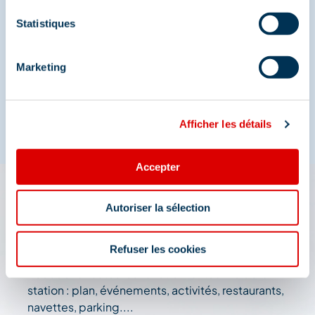
Statistiques
Marketing
Afficher les détails
Accepter
L'appli 3 Vallées : votre
Autoriser la sélection
assistant de voyage
Refuser les cookies
Accédez à toutes les fonctionnalités live de la
station : plan, événements, activités, restaurants,
navettes, parking....