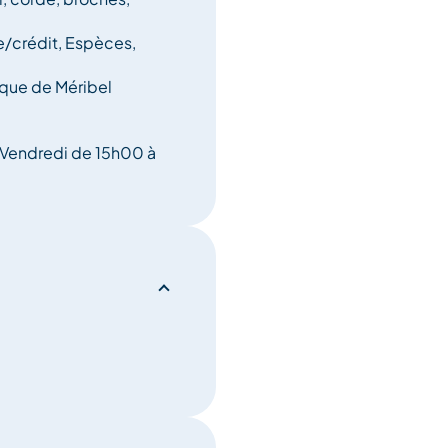
nt conditions en montagne.
/crédit, Espèces,
ique de Méribel
 Vendredi de 15h00 à