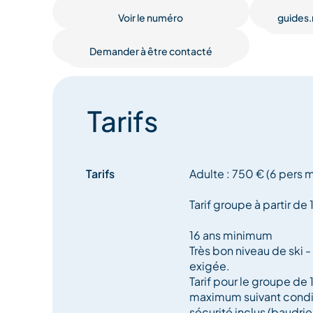
Voir le numéro
guides
Infos pratiques :
Demander à être contacté
horaires : de 9h00 à 16h30
lieu de RDV : devant la passerelle télécabine Saul
Chaudanne
Tarifs
Age minimum : 16 ans
Niveau physique : 3/5
Tarifs
Adulte : 750 € (6 pers
niveau technique : bon à très bon skieur toute nei
Tarif groupe à partir de
exigée
16 ans minimum
Très bon niveau de ski 
Equipement fourni : DVA, pelle, sonde
exigée.
Tarif pour le groupe de 
Equipement à avoir ou à louer : matériel de ski d
maximum suivant condit
sécurité inclus (baudrie