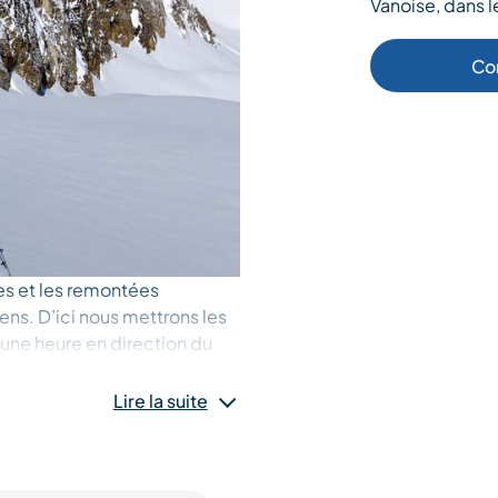
Vanoise, dans l
Co
es et les remontées
ns. D’ici nous mettrons les
une heure en direction du
biance sauvage. Une petite
nte inoubliable.
Lire la suite
S PERSONNES habilitées à