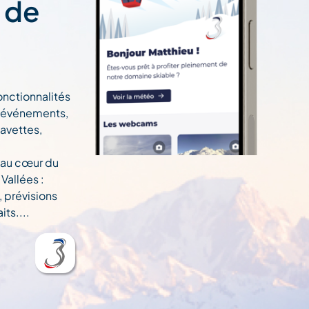
t de
onctionnalités
n, événements,
navettes,
 au cœur du
Vallées :
, prévisions
ts....