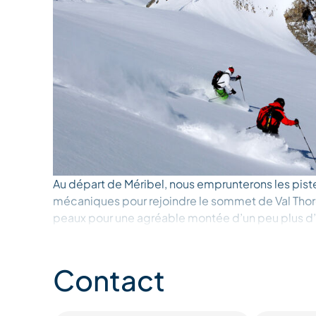
Au départ de Méribel, nous emprunterons les pist
mécaniques pour rejoindre le sommet de Val Thore
peaux pour une agréable montée d’un peu plus d’
col de Gebroulaz. La vue est magnifique, et l’am
pause pour admirer le paysages, avant une desce
Contact
Les guides de haute montagnes sont LES SEULE
encadrer le ski sur glacier.