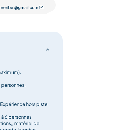
.meribel@gmail.com
ire Express Méribel
 maximum).
ge, expérience du hors piste
 1 personnes.
- Expérience hors piste
1 à 6 personnes
e randonnée
ions,, matériel de
r, corde, broches,