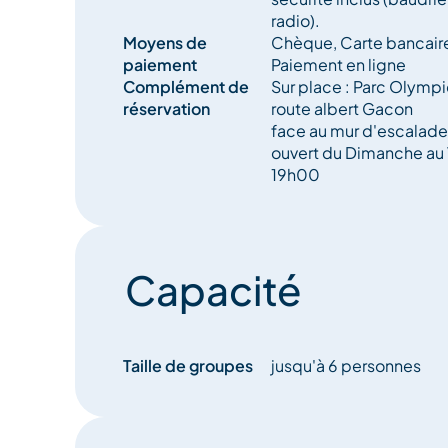
Sortie collective jusqu’à 6 personnes maxi, suiva
radio).
Moyens de
Chèque, Carte bancaire
Réservation préalable obligatoire
paiement
Paiement en ligne
Complément de
Sur place : Parc Olymp
réservation
route albert Gacon
face au mur d'escalade
ouvert du Dimanche au
19h00
Capacité
Taille de groupes
jusqu'à 6 personnes