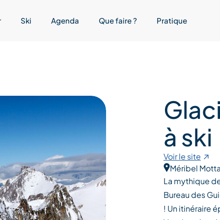
r
Ski
Agenda
Que faire ?
Pratique
Glac
à ski
Voir le site
Méribel Motta
La mythique de
Bureau des Guid
! Un itinéraire 