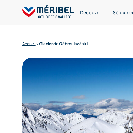
Skip
to
Découvrir
Séjourne
content
Accueil
>
Glacier de Gébroulaz à ski