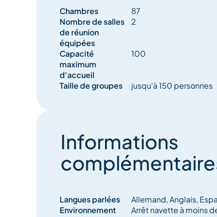
Chambres
87
Nombre de salles
2
– Notre brasserie l’Authentic, ouverte 7/7, est le l
de réunion
gourmand, informel et sympathique. Avec son a
équipées
chaleureuse et conviviale, elle offre un esprit ch
Capacité
100
Place à la raclette ou à la fondue, accompagnées
maximum
bière de la brasserie du Mont Blanc.
d'accueil
Taille de groupes
jusqu'à 150 personnes
– Notre restaurant gastronomique Le Chalet incarne
montagne chic que nous voulons partager avec vo
traditionnelle, soignée et travaillée à partir de pro
qualité : poissons, foie gras, incontournables de 
Informations
etc.
complémentaire
Langues parlées
Allemand, Anglais, Espag
Environnement
Arrêt navette à moins 