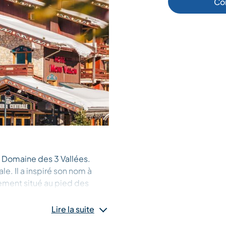
Co
du Domaine des 3 Vallées.
e. Il a inspiré son nom à
lement situé au pied des
La Platière et du Pas du Lac,
nspiration autrichienne. Le
Lire la suite
Le bois noble et les teintes