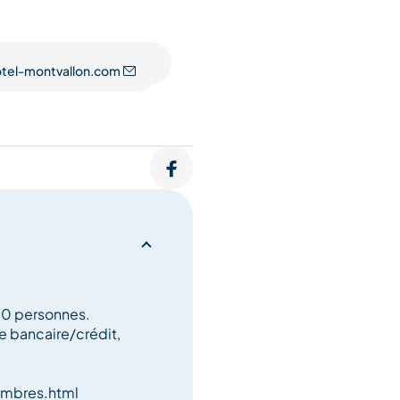
e conviviale et
tel-montvallon.com
 10 personnes.
e bancaire/crédit,
ambres.html