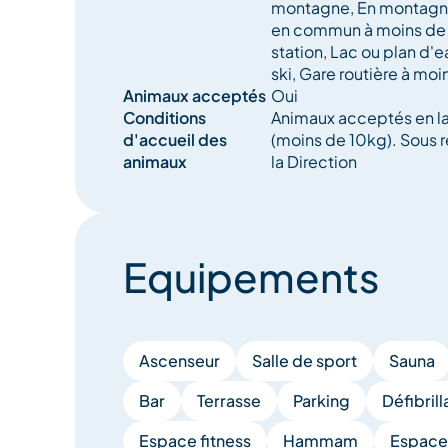
montagne, En montagne,
en commun à moins de
station, Lac ou plan d'e
ski, Gare routière à mo
Animaux acceptés
Oui
Conditions
Animaux acceptés en l
d'accueil des
(moins de 10kg). Sous r
animaux
la Direction
Equipements
Ascenseur
Salle de sport
Sauna
Bar
Terrasse
Parking
Défibrill
Espace fitness
Hammam
Espace