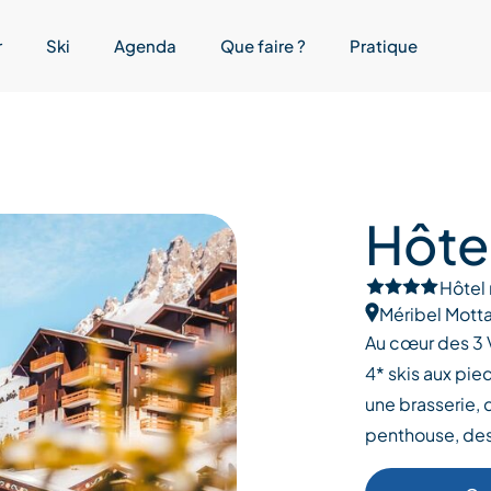
r
Ski
Agenda
Que faire ?
Pratique
Hôte
Hôtel 
Méribel Motta
Au cœur des 3 V
4* skis aux pied
une brasserie, 
penthouse, des