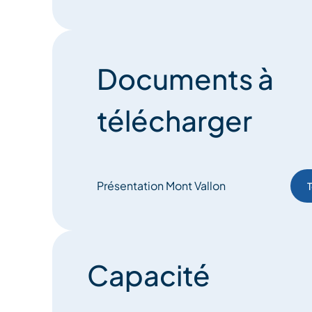
– Salle de sport,
– Salle de séminaire,
Documents à
– Ski-room,
télécharger
– Ski-shop,
– Réception 24h/24,
Présentation Mont Vallon
T
– Vente de forfaits de ski,
– Chauffeur / Service voiturier,
– Baby-sitting.
Capacité
Découvrez la restauration du Mont Vallon :