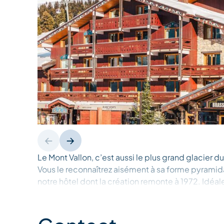
Le Mont Vallon, c’est aussi le plus grand glacier 
Vous le reconnaîtrez aisément à sa forme pyramidal
notre hôtel dont la création remonte à 1972. Idéa
pistes à Méribel Mottaret, devant le télécabine de 
l’hôtel Le Mont Vallon est un magnifique chalet d’i
Mont Vallon, c’est l’esprit montagne authentique. 