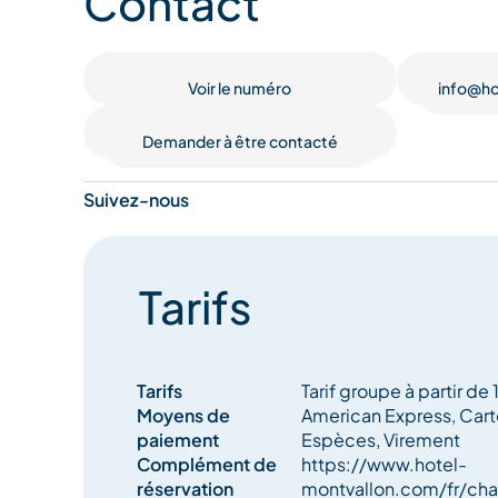
Contact
chaleureuses se marient pour créer une atmosphèr
accueillante, offrant une expérience mémorable.
Voir le numéro
info@ho
– 84 Chambres,
Demander à être contacté
– 2 Suites,
Suivez-nous
– 1 Penthouse de 4 chambres (150 m²),
– 2 Restaurants,
Tarifs
– 1 Bar,
– 1 Piscine intérieure chauffée,
Tarifs
Tarif groupe à partir de
Moyens de
American Express, Cart
– Sauna / Hammam,
paiement
Espèces, Virement
Complément de
https://www.hotel-
– Soins et massages,
réservation
montvallon.com/fr/ch