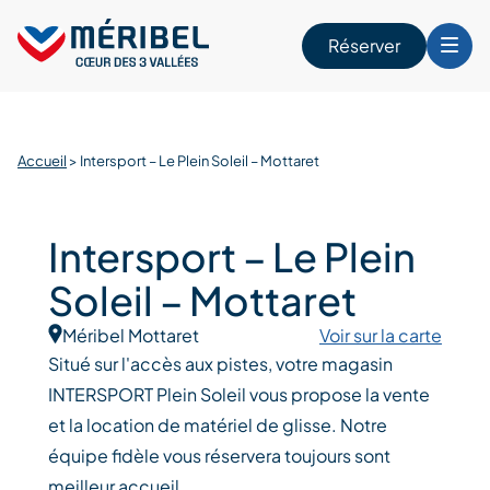
Skip
to
Réserver
content
r
Accueil
>
Intersport – Le Plein Soleil – Mottaret
Intersport – Le Plein
Soleil – Mottaret
Méribel Mottaret
Voir sur la carte
Situé sur l'accès aux pistes, votre magasin
INTERSPORT Plein Soleil vous propose la vente
et la location de matériel de glisse. Notre
équipe fidèle vous réservera toujours sont
meilleur accueil.