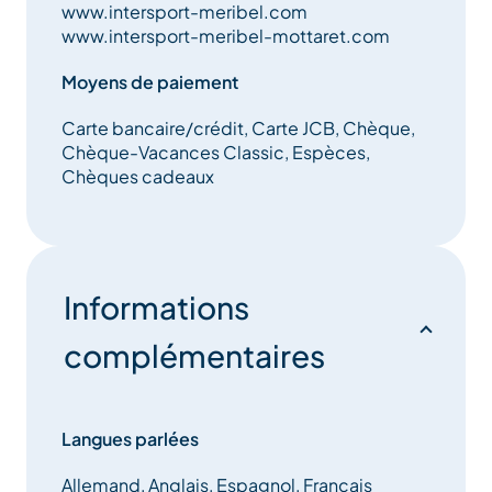
www.intersport-meribel.com
Bons Plans de la semaine au cours de votre séjour.
www.intersport-meribel-mottaret.com
N’hésitez pas à les questionner ainsi qu’à leur
demander leur bonnes adresses.
Moyens de paiement
Carte bancaire/crédit, Carte JCB, Chèque,
Equipement enfant :
Chèque-Vacances Classic, Espèces,
Chèques cadeaux
-Porte bébé
-Raquettes
-Luge
Informations
complémentaires
Langues parlées
Allemand, Anglais, Espagnol, Français