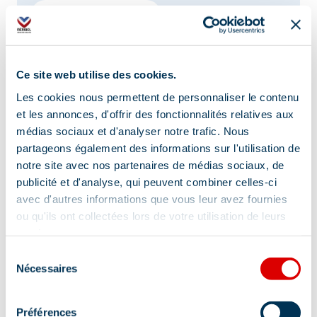
Livraison à domicile
Location de matériel de sécurité pour la
montagne en hiver
Vente ski alpin
Vente snowboard
Ce site web utilise des cookies.
Les cookies nous permettent de personnaliser le contenu
Vente raquettes à neige
Chaussures
et les annonces, d'offrir des fonctionnalités relatives aux
Bootfitting
médias sociaux et d'analyser notre trafic. Nous
partageons également des informations sur l'utilisation de
Vente de vêtements techniques adulte
notre site avec nos partenaires de médias sociaux, de
publicité et d'analyse, qui peuvent combiner celles-ci
Vente de vêtements techniques enfant
avec d'autres informations que vous leur avez fournies
Vente de vêtements adulte
ou qu'ils ont collectées lors de votre utilisation de leurs
services.
Vente de vêtements enfant
Sélection
Vente de vêtements sportswear
Nécessaires
du
consentement
Accessoires de mode
Service drive
Préférences