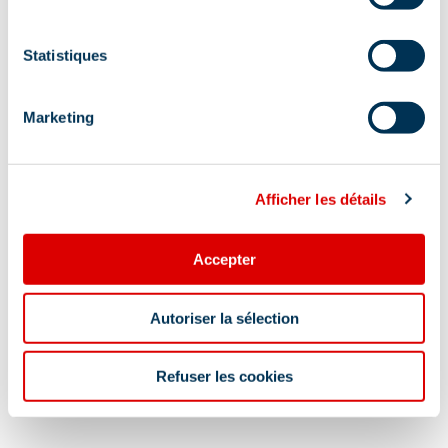
Affutage de skis
Statistiques
Afficher +
Marketing
Conseils et suggestions
Afficher les détails
Location enfants - ski alpin
Accepter
Localisation
Autoriser la sélection
Refuser les cookies