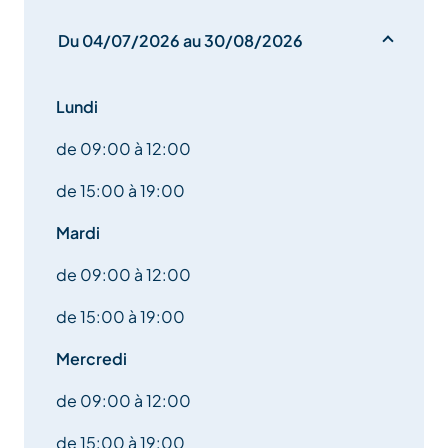
www.hockeyvalvanoise.com
Du 04/07/2026 au 30/08/2026
Lors de votre passage dans votre magasin
INTERSPORT Les Glaciers, n’hésitez pas à demander
à nos conseillers(ères) les activités et animations de
Lundi
la station au cours de votre séjour. Ils ont aussi
toujours de bonnes adresses.
de 09:00 à 12:00
de 15:00 à 19:00
Sans oublier les enfants :
Mardi
-Textile hiver
de 09:00 à 12:00
-Porte bébé
de 15:00 à 19:00
-Raquettes
Mercredi
de 09:00 à 12:00
-Luges
de 15:00 à 19:00