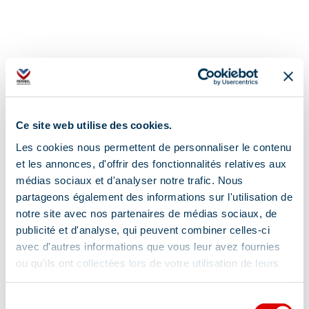
Adresse :
Ce site web utilise des cookies.
Parc Olympique - 510 route Albert Gacon,
Les cookies nous permettent de personnaliser le contenu
73550 Les Allues
et les annonces, d'offrir des fonctionnalités relatives aux
médias sociaux et d'analyser notre trafic. Nous
Complément de localisation :
partageons également des informations sur l'utilisation de
notre site avec nos partenaires de médias sociaux, de
Parc Olympique
publicité et d'analyse, qui peuvent combiner celles-ci
avec d'autres informations que vous leur avez fournies
ou qu'ils ont collectées lors de votre utilisation de leurs
services.
Sélection