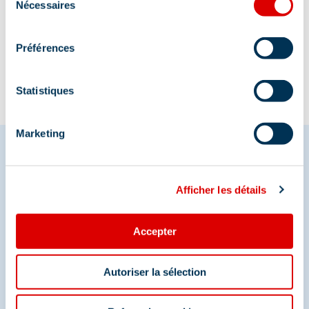
Nécessaires
du
Information mise à jour le
consentement
31/07/2026
Préférences
Statistiques
Marketing
Partagez vos moments à
Afficher les détails
Méribel
Accepter
Et retrouvez-nous sur les réseaux sociaux
Autoriser la sélection