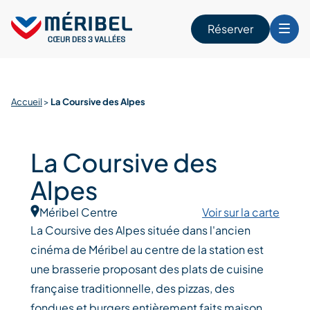
Skip
to
Réserver
content
r
Accueil
>
La Coursive des Alpes
La Coursive des
Alpes
Méribel Centre
Voir sur la carte
La Coursive des Alpes située dans l'ancien
cinéma de Méribel au centre de la station est
une brasserie proposant des plats de cuisine
française traditionnelle, des pizzas, des
fondues et burgers entièrement faits maison.