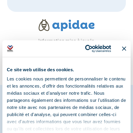
Information mise à jour le
07/08/2025
Ce site web utilise des cookies.
Les cookies nous permettent de personnaliser le contenu
et les annonces, d'offrir des fonctionnalités relatives aux
médias sociaux et d'analyser notre trafic. Nous
partageons également des informations sur l'utilisation de
notre site avec nos partenaires de médias sociaux, de
Partagez vos moments à
publicité et d'analyse, qui peuvent combiner celles-ci
Méribel
avec d'autres informations que vous leur avez fournies
ou qu'ils ont collectées lors de votre utilisation de leurs