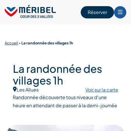
Skip
to
Réserver
content
r
Accueil
>
La randonnée des villages 1h
La randonnée des
villages 1h
Les Allues
Voir sur la carte
Randonnée découverte tous niveaux d'une
heure en attendant de passer à la demi-journée