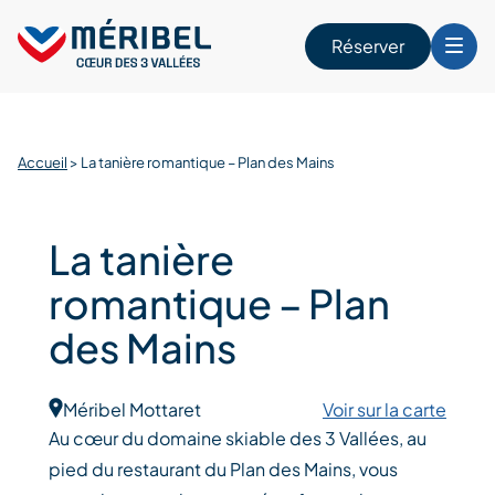
Skip
to
Réserver
content
r
Accueil
>
La tanière romantique – Plan des Mains
La tanière
romantique – Plan
des Mains
Méribel Mottaret
Voir sur la carte
Au cœur du domaine skiable des 3 Vallées, au
pied du restaurant du Plan des Mains, vous