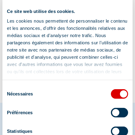
Télécabine Plattières ou Télésiège Chatelet
Ce site web utilise des cookies.
Les cookies nous permettent de personnaliser le contenu
et les annonces, d'offrir des fonctionnalités relatives aux
médias sociaux et d'analyser notre trafic. Nous
partageons également des informations sur l'utilisation de
notre site avec nos partenaires de médias sociaux, de
publicité et d'analyse, qui peuvent combiner celles-ci
Information mise à jour le
avec d'autres informations que vous leur avez fournies
07/07/2025
ou qu'ils ont collectées lors de votre utilisation de leurs
services.
Sélection
Nécessaires
du
consentement
Préférences
Partagez vos moments à
Statistiques