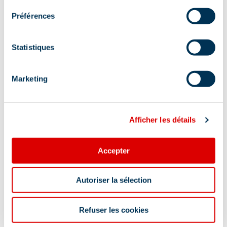
Préférences
Au pied des pistes :
Oui
Statistiques
Complément de localisation :
Marketing
Vallée de Méribel : accessible à ski par la piste
verte des Rhodos ou la piste bleue Marmotte
accessible en raquette à moins de 300m des
Rhodos1 et de 400m du rond point des pistes
Afficher les détails
Accepter
Autoriser la sélection
Information mise à jour le
Refuser les cookies
07/04/2026