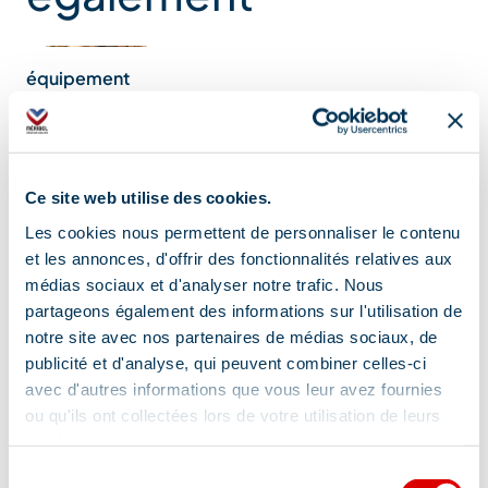
équipement
randonnées
Marmottes
et Glaciers
Ce site web utilise des cookies.
Les marmottes
Les cookies nous permettent de personnaliser le contenu
vous attendent
et les annonces, d'offrir des fonctionnalités relatives aux
tout au long du
médias sociaux et d'analyser notre trafic. Nous
sentier, sous les
partageons également des informations sur l'utilisation de
notre site avec nos partenaires de médias sociaux, de
glaciers du Parc
publicité et d'analyse, qui peuvent combiner celles-ci
Nati…
avec d'autres informations que vous leur avez fournies
ou qu'ils ont collectées lors de votre utilisation de leurs
services.
Services
Sélection