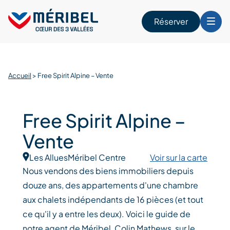
Skip
to
Réserver
content
r
Accueil
>
Free Spirit Alpine – Vente
Free Spirit Alpine –
Vente
Les Allues
Méribel Centre
Voir sur la carte
Nous vendons des biens immobiliers depuis
douze ans, des appartements d'une chambre
aux chalets indépendants de 16 pièces (et tout
ce qu'il y a entre les deux). Voici le guide de
notre agent de Méribel, Colin Mathews, sur le