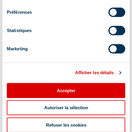
Adresse :
consentement
Préférences
415 rue des glaciers - Galerie des Gentianes,
73550 Méribel
Statistiques
Complément de localisation :
vous pouvez facilement vous garer le long de la
Marketing
route du centre ou dans le parking sous terrain
des ravines situé à proximité. En bus il vous
suffit de vous descendre à l’arrêt office du
Afficher les détails
tourisme.
Accepter
Autoriser la sélection
Information mise à jour le
Refuser les cookies
28/07/2026