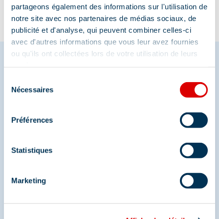
partageons également des informations sur l'utilisation de
notre site avec nos partenaires de médias sociaux, de
publicité et d'analyse, qui peuvent combiner celles-ci
avec d'autres informations que vous leur avez fournies
ou qu'ils ont collectées lors de votre utilisation de leurs
services.
Sélection
Partagez vos moments à
Nécessaires
du
Méribel
consentement
Préférences
Et retrouvez-nous sur les réseaux sociaux
Statistiques
Marketing