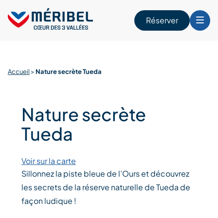
Skip
to
Réserver
content
r
Accueil
>
Nature secrète Tueda
Nature secrète
Tueda
Voir sur la carte
Sillonnez la piste bleue de l’Ours et découvrez
les secrets de la réserve naturelle de Tueda de
façon ludique !