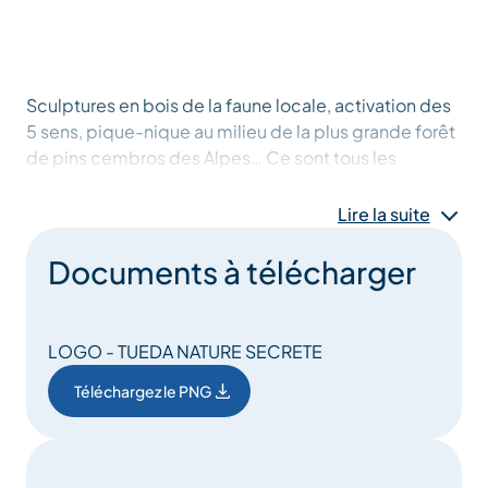
Sculptures en bois de la faune locale, activation des
5 sens, pique-nique au milieu de la plus grande forêt
de pins cembros des Alpes… Ce sont tous les
secrets des espèces locales qui vous sont dévoilés
dans un environnement magique et préservé, celui
Lire la suite
de la réserve naturelle nationale de Tueda.
Documents à télécharger
Entre tétras lyres, lièvres sauvages, aigles royaux et
pins cembros millénaires, la balade skis aux pieds
est douce et apaisante : un vrai retour à la nature, pile
LOGO - TUEDA NATURE SECRETE
ce dont vous et vos enfants avez besoin lors de vos
vacances au ski !
Téléchargez le PNG