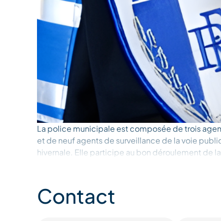
La police municipale est composée de trois agents
et de neuf agents de surveillance de la voie publiq
hivernale. Elle participe au bon déroulement de la
stationnement, et veille à la tranquillité ainsi qu'a
sur l'ensemble de la station. Cela inclut la gesti
nocturnes, la fermeture tardive des établissement
Contact
code de la route, et la prévention de l'ivresse sur 
missions s'étendent aux vérifications du code de 