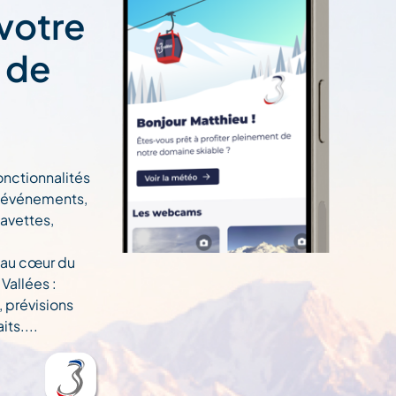
 votre
t de
onctionnalités
n, événements,
navettes,
 au cœur du
Vallées :
, prévisions
ts....