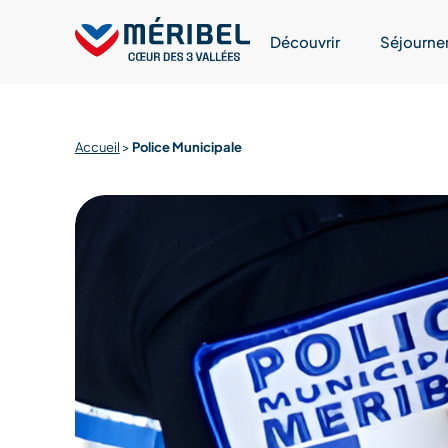
Skip
to
Découvrir
Séjourne
content
Accueil
>
Police Municipale