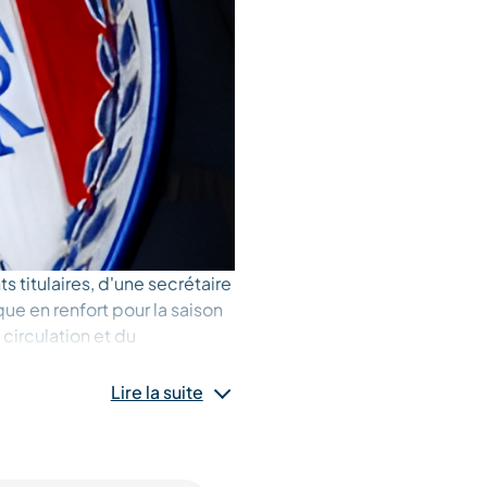
 titulaires, d'une secrétaire
ue en renfort pour la saison
 circulation et du
u maintien de l'ordre public
on des nuisances sonores
Lire la suite
s de nuit, le respect du
la voie publique. En outre, ses
l'urbanisme, aux opérations