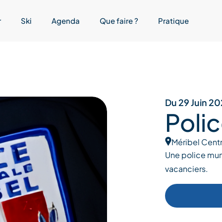
r
Ski
Agenda
Que faire ?
Pratique
Du 29 Juin 20
Poli
Méribel Cent
Une police muni
vacanciers.