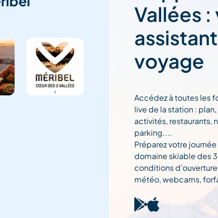
ribel
Vallées :
assistan
voyage
Accédez à toutes les f
live de la station : pla
activités, restaurants, 
parking....
Préparez votre journée
domaine skiable des 3 
conditions d'ouverture
météo, webcams, forfai