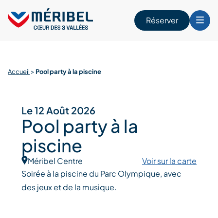
Skip
to
Réserver
content
r
Accueil
>
Pool party à la piscine
Le 12 Août 2026
Pool party à la
piscine
Méribel Centre
Voir sur la carte
Soirée à la piscine du Parc Olympique, avec
des jeux et de la musique.