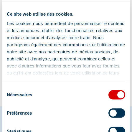
Adresse :
Ce site web utilise des cookies.
510 route Albert Gacon, 73550 Les Allues
Les cookies nous permettent de personnaliser le contenu
et les annonces, d'offrir des fonctionnalités relatives aux
médias sociaux et d'analyser notre trafic. Nous
partageons également des informations sur l'utilisation de
notre site avec nos partenaires de médias sociaux, de
publicité et d'analyse, qui peuvent combiner celles-ci
Information mise à jour le
avec d'autres informations que vous leur avez fournies
25/06/2026
ou qu'ils ont collectées lors de votre utilisation de leurs
services.
Sélection
Nécessaires
du
consentement
Préférences
Statistiques