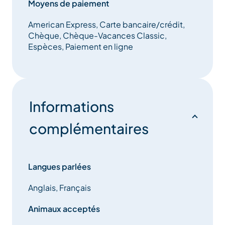
jours d’affluence, un service de gardiennage et un
Moyens de paiement
entretien professionnel pour profiter pleinement de
American Express, Carte bancaire/crédit,
vos journées sur les pistes sans soucis.
Chèque, Chèque-Vacances Classic,
Espèces, Paiement en ligne
Retrouvez également un large choix de textile et
accessoires à la vente.
Informations
complémentaires
Langues parlées
Anglais, Français
Animaux acceptés