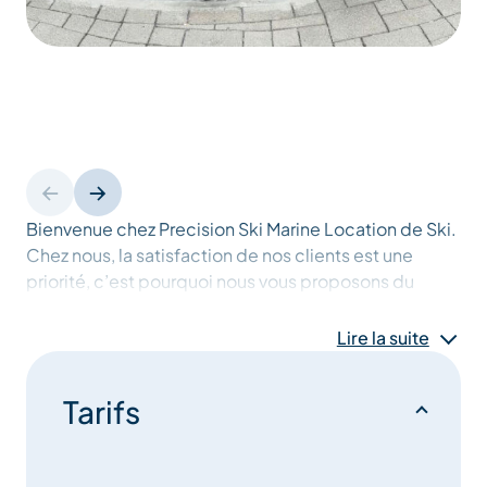
Bienvenue chez Precision Ski Marine Location de Ski.
Chez nous, la satisfaction de nos clients est une
priorité, c’est pourquoi nous vous proposons du
matériel haut de gamme, méticuleusement
entretenu et sélectionné parmi les plus grandes
Lire la suite
marques.
Tarifs
Notre équipe dévouée propose également une
gamme de services pour vous assurer un séjour en
toute tranquillité : le fast pass pour éviter l’attente les