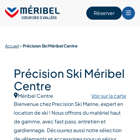
Skip
to
Réserver
content
r
Accueil
>
Précision Ski Méribel Centre
Précision Ski Méribel
Centre
Méribel Centre
Voir sur la carte
Bienvenue chez Precision Ski Marine, expert en
location de ski ! Nous offrons du matériel haut
de gamme, avec fast pass, entretien et
gardiennage. Découvrez aussi notre sélection
de vêtements et accessoires pour un séjour