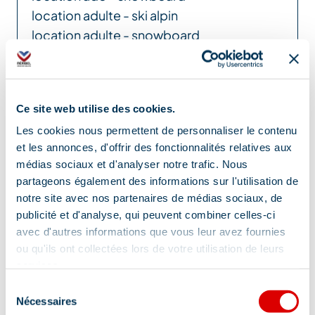
location adulte - ski alpin
location adulte - snowboard
Toujours plus de choix au bon prix sur
www.precisionski-rent.com !
Ce site web utilise des cookies.
Pour les enfants
Les cookies nous permettent de personnaliser le contenu
et les annonces, d'offrir des fonctionnalités relatives aux
médias sociaux et d'analyser notre trafic. Nous
partageons également des informations sur l'utilisation de
Service de location de matériel pour les
notre site avec nos partenaires de médias sociaux, de
enfants
publicité et d'analyse, qui peuvent combiner celles-ci
avec d'autres informations que vous leur avez fournies
Localisation
ou qu'ils ont collectées lors de votre utilisation de leurs
services.
Sélection
Nécessaires
du