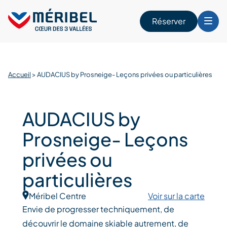
Skip
to
Réserver
content
r
Accueil
>
AUDACIUS by Prosneige- Leçons privées ou particulières
AUDACIUS by
Prosneige- Leçons
privées ou
particulières
Méribel Centre
Voir sur la carte
Envie de progresser techniquement, de
découvrir le domaine skiable autrement, de