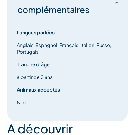
d’informations.
complémentaires
A très vite…
Langues parlées
Anglais, Espagnol, Français, Italien, Russe,
Portugais
Tranche d'âge
à partir de 2 ans
Animaux acceptés
Non
A découvrir