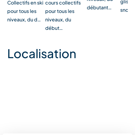
glisse
Collectifs en ski
cours collectifs
débutant…
snowb
pour tous les
pour tous les
niveaux, du d…
niveaux, du
début…
Localisation