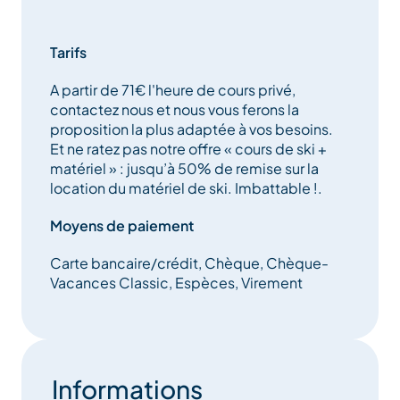
petits) à la journée complète, vous choisissez vos
créneaux suivant nos disponibilités.
Tarifs
A partir de 71€ l'heure de cours privé,
Tarifs un peu moins élevés l’après-midi.
contactez nous et nous vous ferons la
proposition la plus adaptée à vos besoins.
Il existe un « package 12h » avec un prix privilégié
Et ne ratez pas notre offre « cours de ski +
pour 12h de cours réservés l’après-midi.
matériel » : jusqu’à 50% de remise sur la
location du matériel de ski. Imbattable !.
N’oubliez pas la crème solaire, le forfait dans la
Moyens de paiement
poche gauche et l’assurance.
Carte bancaire/crédit, Chèque, Chèque-
Vacances Classic, Espèces, Virement
Nous pouvons également vous louer le matériel de
ski à des prix très intéressants si vous prenez les
cours chez nous !
Informations
N’hésitez pas à nous contacter pour plus