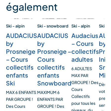
également
Ski - alpin
Ski - alpin
Ski - snowboard
Ski -
Audacius
AUDACIUS
AUDACIUS
AUD
– Cours
by
by
by
collectifs
Prosneige
Prosneige –
Pro
adultes
– Cours
Cours
Init
collectifs
collectifs
Sno
6 ADULTES
enfants
enfants
Mini
MAX PAR
Ski
Snowboard
GROUPE ! Des
Dès 4 a
Cours
votre 
MAX 6 ENFANTS
MAXIMUM 6
Collectifs
premi
PAR GROUPE !
ENFANTS PAR
pour tous les
sensat
Des Cours
GROUPE ! Des
niveaux, du