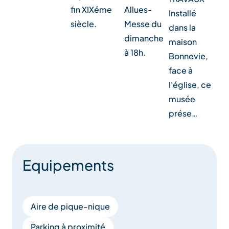
Allues-
fin XIXéme
Installé
Messe du
siècle.
dans la
dimanche
maison
à 18h.
Bonnevie,
face à
l'église, ce
musée
prése…
Equipements
Aire de pique-nique
Parking à proximité