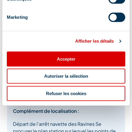
Marketing
Afficher les détails
Accepter
Autoriser la sélection
Adresse :
impasse Bebel - Arrêt navette Ravines, 73550
Refuser les cookies
Méribel
Complément de localisation :
Départ de l'arrêt navette des Ravines Se
procurer le plan station sur lequel les points de