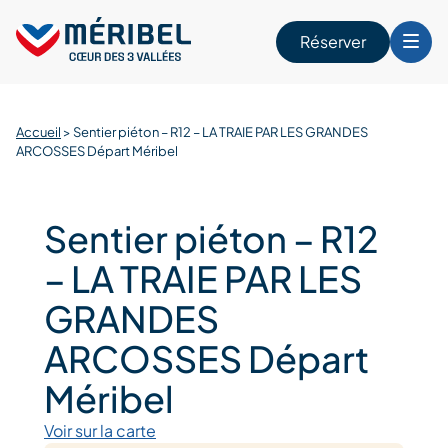
Skip
to
Réserver
content
r
Accueil
>
Sentier piéton – R12 – LA TRAIE PAR LES GRANDES
ARCOSSES Départ Méribel
Sentier piéton – R12
– LA TRAIE PAR LES
GRANDES
ARCOSSES Départ
Méribel
Voir sur la carte