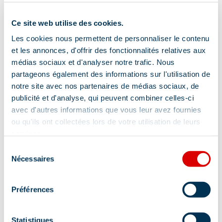
regroupant plusieurs balades de niveau
Ce site web utilise des cookies.
facile à difficile – en vente dans nos
Offices de Tourisme
Les cookies nous permettent de personnaliser le contenu
et les annonces, d'offrir des fonctionnalités relatives aux
Localisation
médias sociaux et d'analyser notre trafic. Nous
partageons également des informations sur l'utilisation de
notre site avec nos partenaires de médias sociaux, de
publicité et d'analyse, qui peuvent combiner celles-ci
avec d'autres informations que vous leur avez fournies
ou qu'ils ont collectées lors de votre utilisation de leurs
services.
Sélection
Nécessaires
du
consentement
Préférences
Statistiques