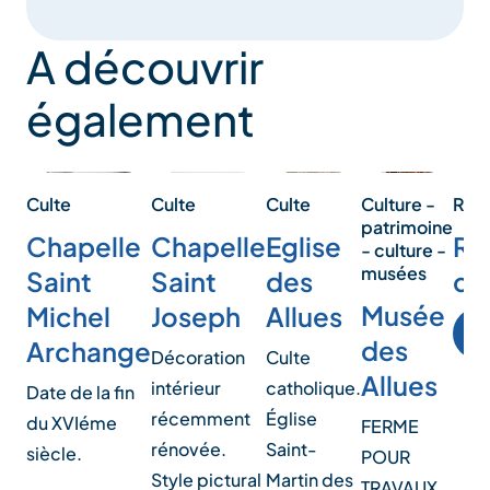
A découvrir
également
Culture -
Culte
Culte
Culte
Ref
patrimoine
Eglise
Chapelle
Chapelle
Re
- culture -
musées
des
Saint
Saint
du
Musée
Allues
Joseph
Michel
R
des
Archange
Culte
Décoration
Allues
catholique.
intérieur
Date de la fin
Église
récemment
du XVIéme
FERME
Saint-
rénovée.
siècle.
POUR
Martin des
Style pictural
TRAVAUX