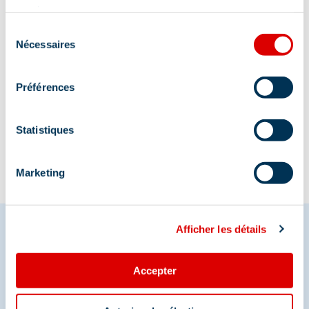
services.
Sélection
Nécessaires
du
consentement
Préférences
Information mise à jour le
24/06/2026
Statistiques
Marketing
Afficher les détails
Partagez vos moments à
Accepter
Méribel