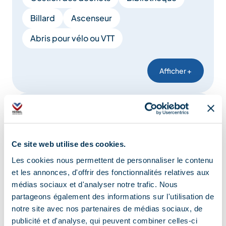
Billard
Ascenseur
Abris pour vélo ou VTT
Afficher +
Confort
Ce site web utilise des cookies.
Sèche linge collectif
Lit 140 cm
Les cookies nous permettent de personnaliser le contenu
et les annonces, d'offrir des fonctionnalités relatives aux
Chaise bébé
Lit bébé
médias sociaux et d'analyser notre trafic. Nous
Baignoire bébé
Table à langer
partageons également des informations sur l'utilisation de
notre site avec nos partenaires de médias sociaux, de
Cafetière
Hotte aspirante
publicité et d'analyse, qui peuvent combiner celles-ci