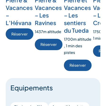
Pierre &
Pierre &
Pierre et
Pier
Vacances
Vacances
Vacances
Vac
–
– Les
– Les
– Le
L’Hévana
Ravines
sentiers
Crêt
du Tueda
1437m altitude
1750m a
Réserver
1 min d
1700m altitude
Réserver
, 1 min des
Rés
pistes
Réserver
Equipements