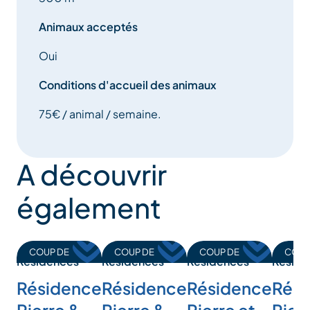
Animaux acceptés
Oui
Conditions d'accueil des animaux
75€ / animal / semaine.
A découvrir
également
COUP DE
COUP DE
COUP DE
COUP
Résidences
Résidences
Résidences
Réside
COEUR
COEUR
COEUR
COEU
Résidence
Résidence
Résidence
Rési