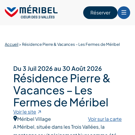
Skip
to
Réserver
content
r
Accueil
>
Résidence Pierre & Vacances – Les Fermes de Méribel
Du 3 Juil 2026 au 30 Août 2026
Résidence Pierre &
Vacances – Les
Fermes de Méribel
Voir le site
Méribel Village
Voir sur la carte
A Méribel, située dans les Trois Vallées, la