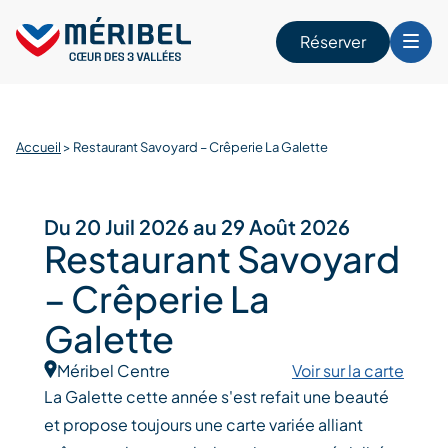
Skip
to
Réserver
content
r
Accueil
>
Restaurant Savoyard – Crêperie La Galette
Du 20 Juil 2026 au 29 Août 2026
Restaurant Savoyard
– Crêperie La
Galette
Méribel Centre
Voir sur la carte
La Galette cette année s'est refait une beauté
et propose toujours une carte variée alliant