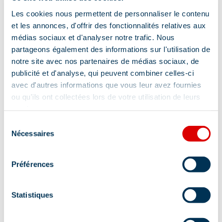
Les cookies nous permettent de personnaliser le contenu
et les annonces, d'offrir des fonctionnalités relatives aux
Pour les enfants
médias sociaux et d'analyser notre trafic. Nous
partageons également des informations sur l'utilisation de
notre site avec nos partenaires de médias sociaux, de
publicité et d'analyse, qui peuvent combiner celles-ci
réhausseur de chaises
avec d'autres informations que vous leur avez fournies
Localisation
ou qu'ils ont collectées lors de votre utilisation de leurs
services.
Sélection
Nécessaires
du
consentement
Préférences
Statistiques