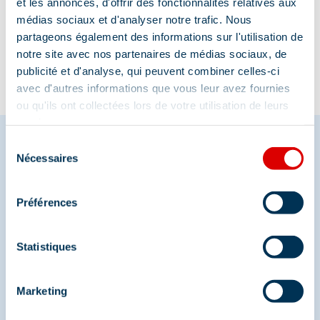
et les annonces, d'offrir des fonctionnalités relatives aux
Information mise à jour le
médias sociaux et d'analyser notre trafic. Nous
10/01/2025
partageons également des informations sur l'utilisation de
notre site avec nos partenaires de médias sociaux, de
publicité et d'analyse, qui peuvent combiner celles-ci
avec d'autres informations que vous leur avez fournies
ou qu'ils ont collectées lors de votre utilisation de leurs
services.
Sélection
Nécessaires
du
Partagez vos moments à
consentement
Méribel
Préférences
Et retrouvez-nous sur les réseaux sociaux
Statistiques
Marketing