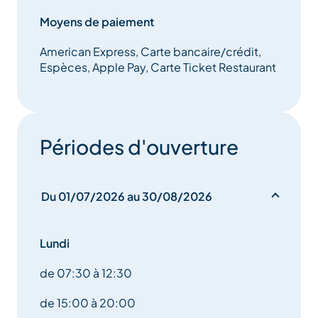
Voici une liste non exhaustive de nos plats
disponibles quotidiennement :
Moyens de paiement
American Express, Carte bancaire/crédit,
• Diots de Savoie au vin blanc
Espèces, Apple Pay, Carte Ticket Restaurant
• Bœuf bourguignon
• Poulet aux cèpes
• Poulet rôti fermier
• Couscous
• Tartiflette
Périodes d'ouverture
• Lasagnes
• Tomates farcies
• Hachis parmentier de bœuf
Du 01/07/2026 au 30/08/2026
• Croziflette
• Chili con carne
Lundi
de 07:30 à 12:30
Tous les soirs, à partir de 10,90 €, des pizzas maison
cuites sur place, viennent compléter notre offre
de 15:00 à 20:00
gourmande.