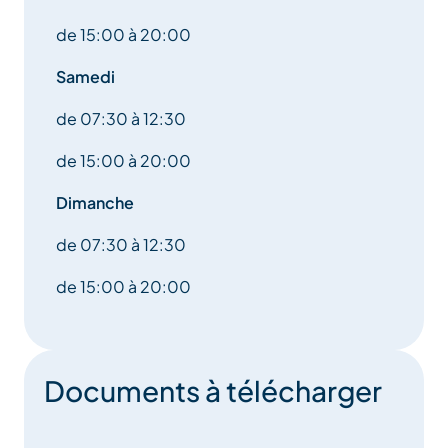
ligne via le site internet de Carrefour et choisissez
de 15:00 à 20:00
entre la livraison à domicile ou le retrait en Click &
Collect.
Samedi
de 07:30 à 12:30
Profitez également des avantages de votre carte de
de 15:00 à 20:00
fidélité Carrefour, valable même en montagne. Nous
acceptons aussi les titres restaurant pour faciliter vos
Dimanche
achats.
de 07:30 à 12:30
de 15:00 à 20:00
Documents à télécharger