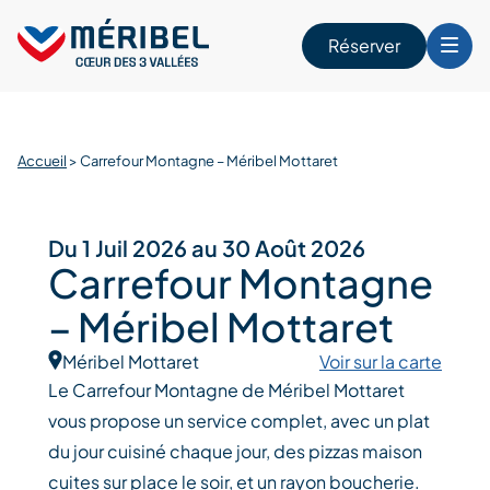
Skip
to
Réserver
content
r
Accueil
>
Carrefour Montagne – Méribel Mottaret
Du 1 Juil 2026 au 30 Août 2026
Carrefour Montagne
– Méribel Mottaret
Méribel Mottaret
Voir sur la carte
Le Carrefour Montagne de Méribel Mottaret
vous propose un service complet, avec un plat
du jour cuisiné chaque jour, des pizzas maison
cuites sur place le soir, et un rayon boucherie.