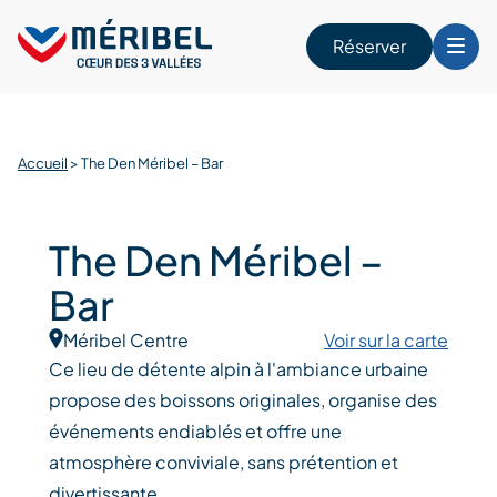
Skip
to
Réserver
content
r
Accueil
>
The Den Méribel – Bar
The Den Méribel –
Bar
Méribel Centre
Voir sur la carte
Ce lieu de détente alpin à l'ambiance urbaine
propose des boissons originales, organise des
événements endiablés et offre une
atmosphère conviviale, sans prétention et
divertissante.