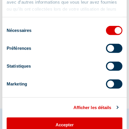
avec d'autres informations que vous leur avez fournies
ou qu'ils ont collectées lors de votre utilisation de leurs
Adresse :
services.
1er Etage - Route de Moussillon, 73550 Méribel
Sélection
Nécessaires
du
consentement
Préférences
Information mise à jour le
Statistiques
27/02/2026
Marketing
Afficher les détails
Accepter