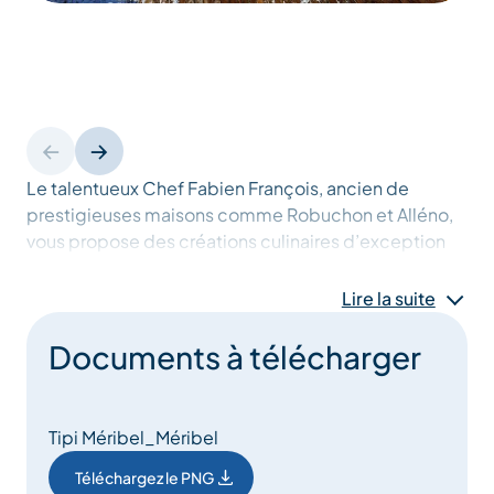
Le talentueux Chef Fabien François, ancien de
prestigieuses maisons comme Robuchon et Alléno,
vous propose des créations culinaires d’exception
qui éveilleront vos papilles.
Lire la suite
Avec une décoration mêlant chaleur et modernité,
Documents à télécharger
Tipi est le lieu parfait pour savourer un déjeuner en
musique dans une ambiance décontractée. Et à
l’heure de l’après-ski, laissez-vous emporter par une
Tipi Méribel_Méribel
ambiance festive inoubliable !
Téléchargez le PNG