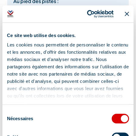
Au pied des pistes :
Oui
Complément de localisation :
Ce site web utilise des cookies.
Après la gare d'arrivée de Pas du Lac - 1er
Les cookies nous permettent de personnaliser le contenu
tronçon - prendre la piste de l'Aigle à droite et
et les annonces, d'offrir des fonctionnalités relatives aux
descendre direction Méribel Mottaret
médias sociaux et d'analyser notre trafic. Nous
partageons également des informations sur l'utilisation de
notre site avec nos partenaires de médias sociaux, de
publicité et d'analyse, qui peuvent combiner celles-ci
avec d'autres informations que vous leur avez fournies
ou qu'ils ont collectées lors de votre utilisation de leurs
services.
Information mise à jour le
Sélection
28/01/2026
Nécessaires
du
consentement