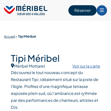
Skip
to
Réserver
content
r
Accueil
>
Tipi Méribel
Tipi Méribel
Méribel Mottaret
Voir sur la carte
Découvrez le tout nouveau concept du
Restaurant Tipi, idéalement situé sur la piste de
l'Aigle. Profitez d'une magnifique terrasse
exposée plein sud, où l'ambiance est rythmée
par des performances de chanteurs, artistes et
DJs.