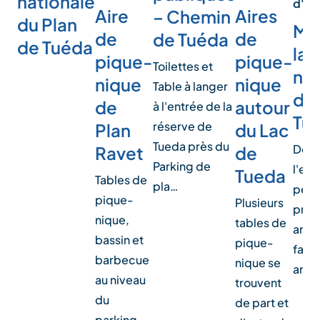
nationale
d'in
Aire
Aires
– Chemin
du Plan
Ma
de
de
de Tuéda
de Tuéda
la 
pique-
pique-
Toilettes et
nat
nique
nique
Table à langer
du 
de
autour
à l'entrée de la
Tu
réserve de
Plan
du Lac
Tueda près du
Déco
Ravet
de
Parking de
l'exp
Tueda
Tables de
pla…
perm
pique-
Plusieurs
prof
nique,
tables de
anim
bassin et
pique-
famil
barbecue
nique se
anim
au niveau
trouvent
du
de part et
parking