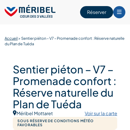
Skip
to
Réserver
content
r
Accueil
>
Sentier piéton – V7 – Promenade confort : Réserve naturelle
du Plan de Tuéda
Sentier piéton – V7 –
Promenade confort :
Réserve naturelle du
Plan de Tuéda
Méribel Mottaret
Voir sur la carte
SOUS RÉSERVE DE CONDITIONS MÉTÉO
FAVORABLES