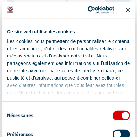
Animaux acceptés
Restauration
Ce site web utilise des cookies.
Conseils et suggestions
Les cookies nous permettent de personnaliser le contenu
et les annonces, d'offrir des fonctionnalités relatives aux
médias sociaux et d'analyser notre trafic. Nous
Retrouvez notre guide rando été Méribel
partageons également des informations sur l'utilisation de
regroupant plusieurs balades de niveau
notre site avec nos partenaires de médias sociaux, de
facile à difficile – en vente dans nos
publicité et d'analyse, qui peuvent combiner celles-ci
Offices de Tourisme
avec d'autres informations que vous leur avez fournies
ou qu'ils ont collectées lors de votre utilisation de leurs
Localisation
services.
Sélection
Nécessaires
du
consentement
Préférences