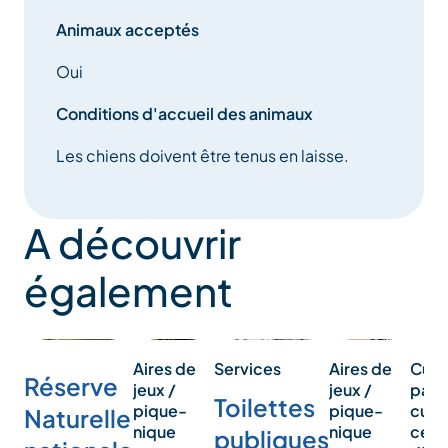
Animaux acceptés
Oui
Conditions d'accueil des animaux
Les chiens doivent être tenus en laisse.
A découvrir
également
Aires de
Aires de
Services
Cultu
Réserve
jeux /
jeux /
patr
Toilettes
pique-
pique-
cultu
Naturelle
nique
nique
cent
publiques