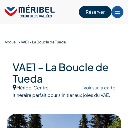
Skip
to
Réserver
content
r
Accueil
>
VAE1 – La Boucle de Tueda
VAE1 – La Boucle de
Tueda
Méribel Centre
Voir sur la carte
Itinéraire parfait pour s'initier aux joies du VAE.