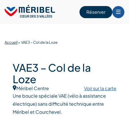
Skip
to
Réserver
content
r
Accueil
>
VAE3 – Col de la Loze
VAE3 – Col de la
Loze
Méribel Centre
Voir sur la carte
Une boucle spéciale VAE (vélo à assistance
électrique) sans difficulté technique entre
Méribel et Courchevel.