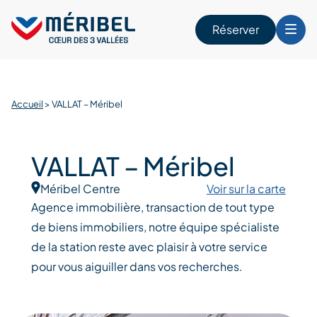
Skip
to
Réserver
content
r
Accueil
>
VALLAT – Méribel
VALLAT – Méribel
Méribel Centre
Voir sur la carte
Agence immobilière, transaction de tout type
de biens immobiliers, notre équipe spécialiste
de la station reste avec plaisir à votre service
pour vous aiguiller dans vos recherches.