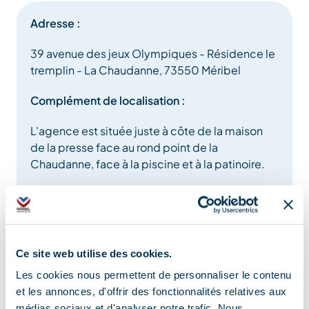
Adresse :
39 avenue des jeux Olympiques - Résidence le
tremplin - La Chaudanne, 73550 Méribel
Complément de localisation :
L'agence est située juste à côte de la maison
de la presse face au rond point de la
Chaudanne, face à la piscine et à la patinoire.
Ce site web utilise des cookies.
Les cookies nous permettent de personnaliser le contenu
Information mise à jour le
et les annonces, d'offrir des fonctionnalités relatives aux
03/10/2024
médias sociaux et d'analyser notre trafic. Nous