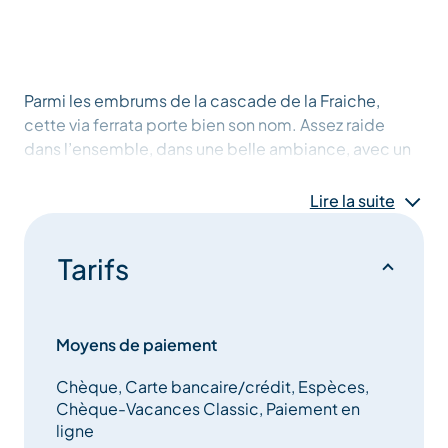
Parmi les embrums de la cascade de la Fraiche,
cette via ferrata porte bien son nom. Assez raide
dans l’ensemble, dans une belle ambiance, avec un
pont de singe surplombant l’impressionante
catarate, cette itineraire est de toute beauté.
Lire la suite
4 tyroliennes, dont une de 400 mètres de long
Tarifs
permettent un retour ludique et aérien de cette
itinéraire d’exception.
Moyens de paiement
Chèque, Carte bancaire/crédit, Espèces,
Chèque-Vacances Classic, Paiement en
ligne