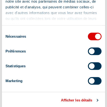
Animaux acceptés
notre site avec nos partenaires de médias sociaux, de
publicité et d'analyse, qui peuvent combiner celles-ci
avec d'autres informations que vous leur avez fournies
Localisation
ou qu'ils ont collectées lors de votre utilisation de leurs
services.
Sélection
Nécessaires
du
consentement
Préférences
Statistiques
Marketing
Afficher les détails