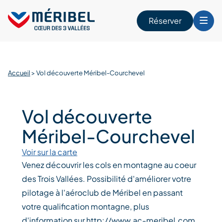
Skip
to
Réserver
content
r
Accueil
>
Vol découverte Méribel-Courchevel
Vol découverte
Méribel-Courchevel
Voir sur la carte
Venez découvrir les cols en montagne au coeur
des Trois Vallées. Possibilité d'améliorer votre
pilotage à l'aéroclub de Méribel en passant
votre qualification montagne, plus
d'information sur http://www.ac-meribel.com.