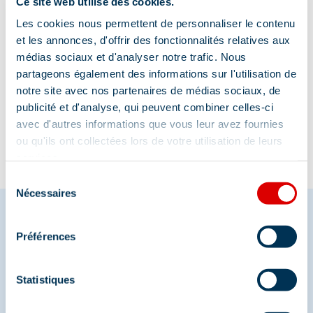
Ce site web utilise des cookies.
Les cookies nous permettent de personnaliser le contenu
et les annonces, d'offrir des fonctionnalités relatives aux
médias sociaux et d'analyser notre trafic. Nous
partageons également des informations sur l'utilisation de
Information mise à jour le
notre site avec nos partenaires de médias sociaux, de
16/12/2025
publicité et d'analyse, qui peuvent combiner celles-ci
avec d'autres informations que vous leur avez fournies
ou qu'ils ont collectées lors de votre utilisation de leurs
services.
Sélection
Nécessaires
du
consentement
Préférences
Partagez vos moments à
Méribel
Statistiques
Et retrouvez-nous sur les réseaux sociaux