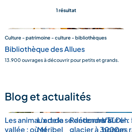
1 résultat
Culture - patrimoine - culture - bibliothèques
Bibliothèque des Allues
13.900 ouvrages à découvrir pour petits et grands.
Blog et actualités
Les animaux de la
L’art de se détendre à
Randonner sur un
VTT DH :
vallée : où et
Méribel
glacier à 3000m
bonnes r