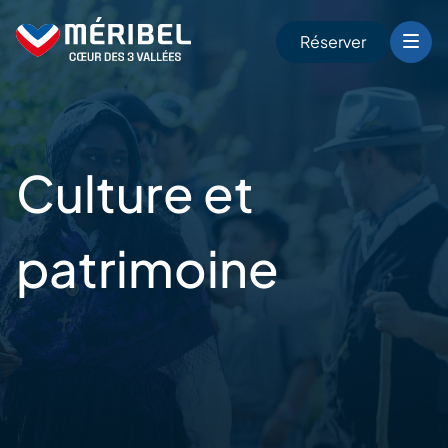
Skip
to
Réserver
content
r
Culture et
patrimoine