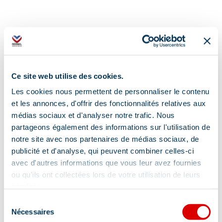
Ce site web utilise des cookies.
Address
Les cookies nous permettent de personnaliser le contenu
et les annonces, d'offrir des fonctionnalités relatives aux
Galerie commerciale Mottaret, 73550 Les
médias sociaux et d'analyser notre trafic. Nous
Allues
partageons également des informations sur l'utilisation de
notre site avec nos partenaires de médias sociaux, de
publicité et d'analyse, qui peuvent combiner celles-ci
avec d'autres informations que vous leur avez fournies
ou qu'ils ont collectées lors de votre utilisation de leurs
services.
Information updated on
Sélection
06/05/2026
.
Nécessaires
du