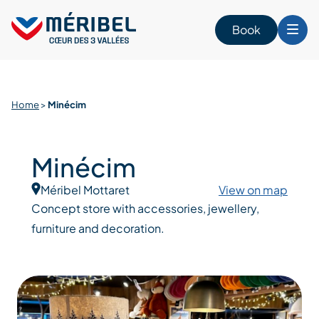
Skip
to
Book
content
Home
>
Minécim
Minécim
Méribel Mottaret
View on map
Concept store with accessories, jewellery,
furniture and decoration.