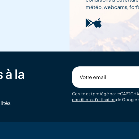
météo, webcams, forfai
 à la
Votre
email
Ce site est protégé par reCAPTCHA 
conditions d'utilisation
de Google s
lités