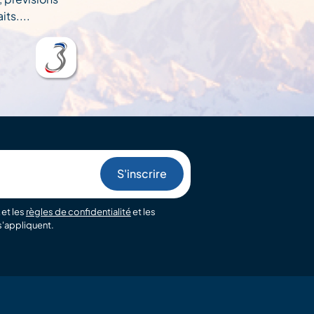
ts....
et les
règles de confidentialité
et les
'appliquent.