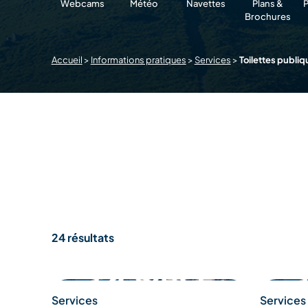
Webcams
Météo
Navettes
Plans &
P
Brochures
Accueil
>
Informations pratiques
>
Services
>
Toilettes publiq
24 résultats
Services
Services