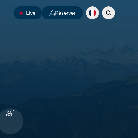
Live
Réserver
14°C
Webcams
Navettes
Sentiers