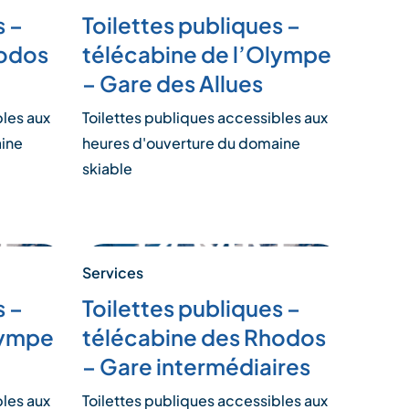
s –
Toilettes publiques –
hodos
télécabine de l’Olympe
– Gare des Allues
bles aux
Toilettes publiques accessibles aux
aine
heures d'ouverture du domaine
skiable
Services
s –
Toilettes publiques –
lympe
télécabine des Rhodos
– Gare intermédiaires
bles aux
Toilettes publiques accessibles aux