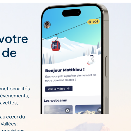
 votre
t de
onctionnalités
n, événements,
navettes,
 au cœur du
Vallées :
, prévisions