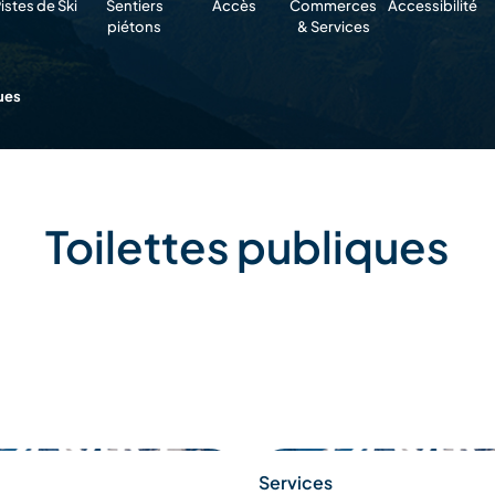
istes de Ski
Sentiers
Accès
Commerces
Accessibilité
piétons
& Services
ues
Toilettes publiques
Services