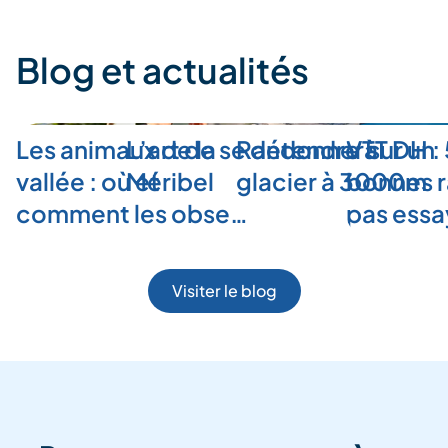
Blog et actualités
Les animaux de la
L’art de se détendre à
Randonner sur un
VTT DH :
vallée : où et
Méribel
glacier à 3000m
bonnes r
comment les obse…
pas ess
Visiter le blog