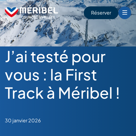
Skip
to
Réserver
content
r
J’ai testé pour
vous : la First
Track à Méribel !
30 janvier 2026