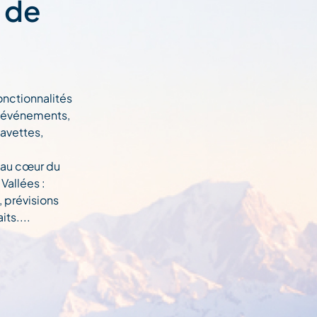
t de
onctionnalités
n, événements,
navettes,
 au cœur du
Vallées :
, prévisions
ts....