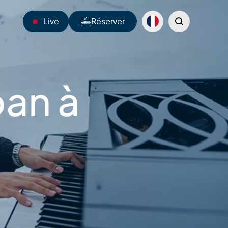
Live
Réserver
23°C
oan à
Webcams
Navettes
Sentiers