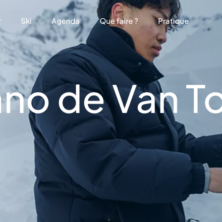
r
Ski
Agenda
Que faire ?
Pratique
ano de Van T