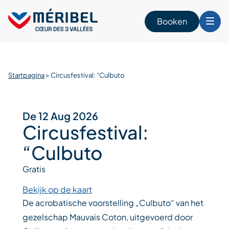
Skip
to
Booken
content
n
Startpagina
>
Circusfestival: “Culbuto
De 12 Aug 2026
Circusfestival:
“Culbuto
Gratis
Bekijk op de kaart
De acrobatische voorstelling „Culbuto“ van het
gezelschap Mauvais Coton, uitgevoerd door