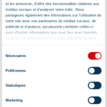
et les annonces, d'offrir des fonctionnalités relatives aux
médias sociaux et d'analyser notre trafic. Nous
Adres
partageons également des informations sur l'utilisation de
notre site avec nos partenaires de médias sociaux, de
Route du Chatelet, 73550 Méribel
publicité et d'analyse, qui peuvent combiner celles-ci
avec d'autres informations que vous leur avez fournies
Aanvullende info lokalisatie
ou qu'ils ont collectées lors de votre utilisation de leurs
services.
Extra gratis pendelbussen om 20.50 uur vanuit
Mottaret naar de Altiport en Les Allues. Wordt
Sélection
Nécessaires
bij slecht weer geannuleerd
du
consentement
Préférences
Statistiques
Informatie bijgewerkt op
Marketing
07/23/2026
.