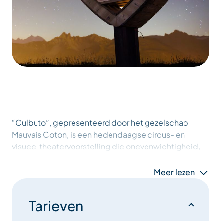
“Culbuto”, gepresenteerd door het gezelschap
Mauvais Coton, is een hedendaagse circus- en
visueel theatervoorstelling die onevenwichtigheid,
beweging en kwetsbaarheid onderzoekt door
middel van de manipulatie van objecten en fysiek
Meer lezen
spel.
Tarieven
In een poëtisch en licht absurd universum stellen de