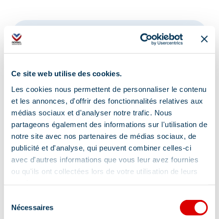
Adresse :
Route du Chatelet, 73550 Méribel
Ce site web utilise des cookies.
Complément de localisation :
Les cookies nous permettent de personnaliser le contenu
Navettes supplémentaires gratuites à 20:50
et les annonces, d'offrir des fonctionnalités relatives aux
depuis Mottaret jusqu'à l'Altiport et Les Allues.
médias sociaux et d'analyser notre trafic. Nous
Annulation en cas de mauvais temps
partageons également des informations sur l'utilisation de
notre site avec nos partenaires de médias sociaux, de
publicité et d'analyse, qui peuvent combiner celles-ci
avec d'autres informations que vous leur avez fournies
ou qu'ils ont collectées lors de votre utilisation de leurs
services.
Sélection
Information mise à jour le
Nécessaires
du
23/07/2026