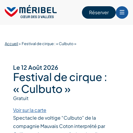
Skip
to
Réserver
content
r
Accueil
>
Festival de cirque : « Culbuto »
Le 12 Août 2026
Festival de cirque :
« Culbuto »
Gratuit
Voir sur la carte
Spectacle de voltige “Culbuto” de la
compagnie Mauvais Coton interprété par