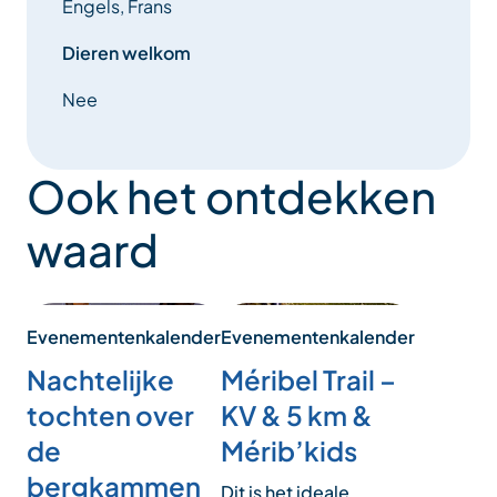
Engels, Frans
Dieren welkom
Nee
Ook het ontdekken
waard
Evenementenkalender
Evenementenkalender
Nachtelijke
Méribel Trail –
tochten over
KV & 5 km &
de
Mérib’kids
bergkammen
Dit is het ideale