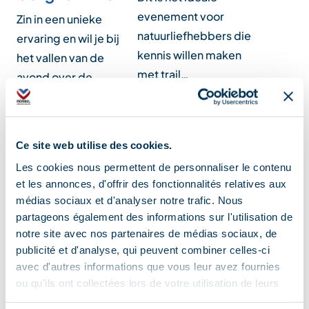
evenement voor
Zin in een unieke
natuurliefhebbers die
ervaring en wil je bij
kennis willen maken
het vallen van de
met trail…
avond over de
bergkammen…
Lokalisatie
Ce site web utilise des cookies.
Les cookies nous permettent de personnaliser le contenu
et les annonces, d'offrir des fonctionnalités relatives aux
médias sociaux et d'analyser notre trafic. Nous
partageons également des informations sur l'utilisation de
notre site avec nos partenaires de médias sociaux, de
publicité et d'analyse, qui peuvent combiner celles-ci
avec d'autres informations que vous leur avez fournies
ou qu'ils ont collectées lors de votre utilisation de leurs
services.