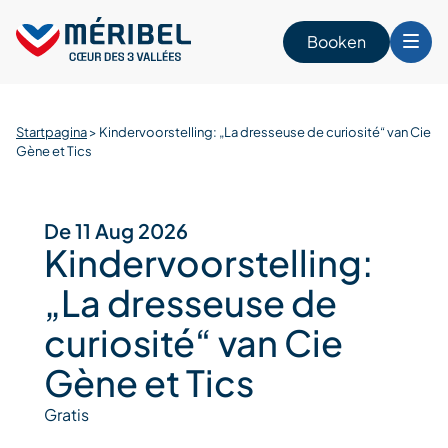
Skip
to
Booken
content
Startpagina
>
Kindervoorstelling: „La dresseuse de curiosité“ van Cie
n
Gène et Tics
De 11 Aug 2026
Kindervoorstelling:
„La dresseuse de
curiosité“ van Cie
Gène et Tics
Gratis