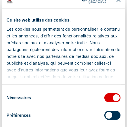
Ce site web utilise des cookies.
Les cookies nous permettent de personnaliser le contenu
et les annonces, d'offrir des fonctionnalités relatives aux
médias sociaux et d'analyser notre trafic. Nous
partageons également des informations sur l'utilisation de
notre site avec nos partenaires de médias sociaux, de
publicité et d'analyse, qui peuvent combiner celles-ci
avec d'autres informations que vous leur avez fournies
ou qu'ils ont collectées lors de votre utilisation de leurs
Adres
services.
Place de l'Office de Tourisme de Mottaret-
Sélection
Nécessaires
Route du Chatelet, 73550 Méribel
du
consentement
Aanvullende info lokalisatie
Préférences
Bij slecht weer: bijeenkomst om 18.00 uur in