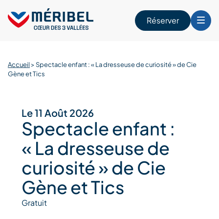
Skip
to
Réserver
content
r
Accueil
>
Spectacle enfant : « La dresseuse de curiosité » de Cie
Gène et Tics
Le 11 Août 2026
Spectacle enfant :
« La dresseuse de
curiosité » de Cie
Gène et Tics
Gratuit