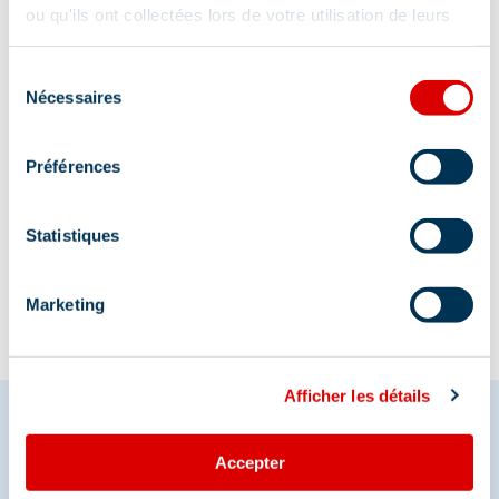
Repli à 18h, Auditorium, 27 Pl. Maurice Front, en
ou qu'ils ont collectées lors de votre utilisation de leurs
cas de mauvais temps
services.
Sélection
Nécessaires
du
consentement
Préférences
Information mise à jour le
Statistiques
24/07/2026
Marketing
Afficher les détails
Accepter
Partagez vos moments à