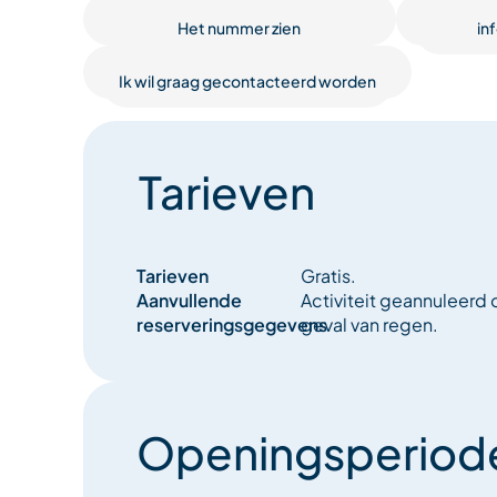
Het nummer zien
in
Ik wil graag gecontacteerd worden
Tarieven
Tarieven
Gratis.
Aanvullende
Activiteit geannuleerd 
reserveringsgegevens
geval van regen.
Openingsperiod