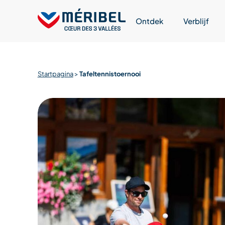
Skip
to
Ontdek
Verblijf
content
Startpagina
>
Tafeltennistoernooi