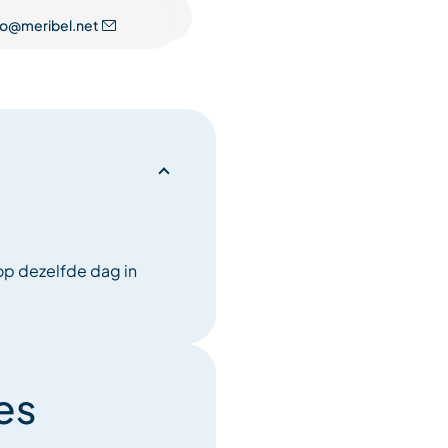
fo@meribel.net
op dezelfde dag in
es