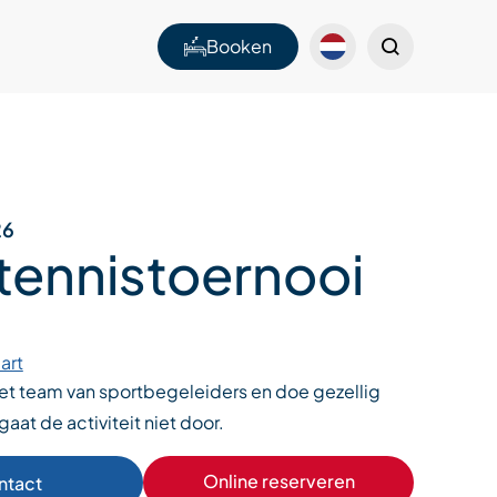
Booken
26
ltennistoernooi
art
het team van sportbegeleiders en doe gezellig
gaat de activiteit niet door.
Online reserveren
ntact