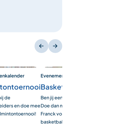
Evenementenkalender
Evenementenkal
enkalender
Basketbal
Voetbaltoe
tontoernooi
Ben jij een ballenfan?
Ben je een voetb
ij de
Doe dan mee met
Kom dan in de z
eiders en doe mee
Franck voor een potje
elke maandagoc
dmintontoernooi!
basketbal! Een tip:
naar Franck voor