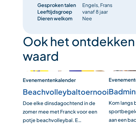
Gesproken talen
Engels, Frans
Leeftijdsgroep
vanaf 8 jaar
Dieren welkom
Nee
Ook het ontdekken
waard
Evenement
Evenementenkalender
Badmin
Beachvolleybaltoernooi
Kom langs b
Doe elke dinsdagochtend in de
sportbegel
zomer mee met Franck voor een
aan een ba
potje beachvolleybal. E…