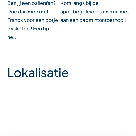
Ben jij een ballenfan?
Be
Kom langs bij de
Doe dan mee met
Ko
sportbegeleiders en doe mee
Franck voor een potje
e
aan een badmintontoernooi!
basketbal! Een tip:
na
ne…
Lokalisatie