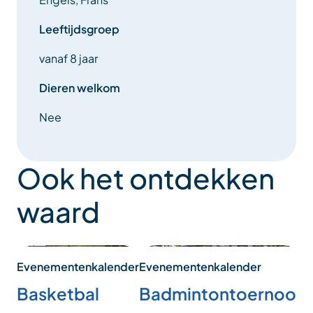
Leeftijdsgroep
vanaf 8 jaar
Dieren welkom
Nee
Ook het ontdekken
waard
Evenementenkalender
E
Evenementenkalender
Basketbal
V
Badmintontoernooi