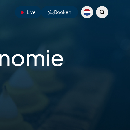
Live
Booken
14°C
onomie
Webcams
Shuttles
Sentiers