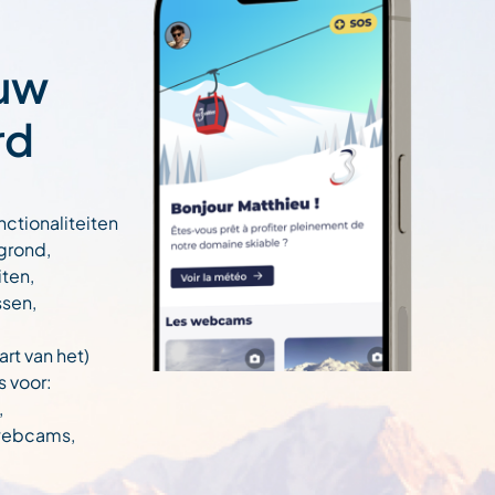
 uw
rd
nctionaliteiten
egrond,
ten,
ssen,
art van het)
s voor:
,
 webcams,