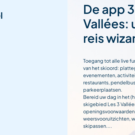
De app 3
l
Vallées:
reis wiza
Toegang tot alle live fu
van het skioord: platt
evenementen, activitei
restaurants, pendelbu
parkeerplaatsen.
Bereid uw dag in het (h
skigebied Les 3 Vallée
openingsvoorwaarden
weersvooruitzichten,
skipassen....