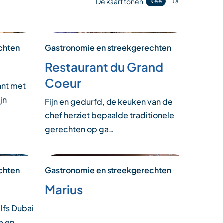
De kaart tonen
Nee
Ja
chten
Gastronomie en streekgerechten
Restaurant du Grand
Coeur
ant met
jn
Fijn en gedurfd, de keuken van de
chef herziet bepaalde traditionele
gerechten op ga…
chten
Gastronomie en streekgerechten
Marius
lfs Dubai
e en