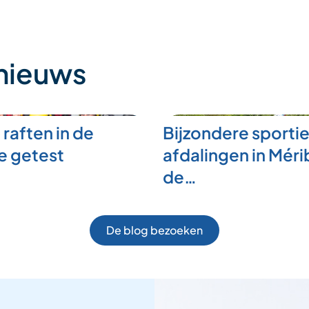
 nieuws
 raften in de
Bijzondere sporti
e getest
afdalingen in Mérib
de…
De blog bezoeken