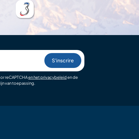
oor reCAPTCHA
en het privacybeleid
en de
ijn van toepassing.