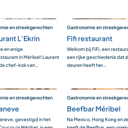
mie en streekgerechten
Gastronomie en streekgere
rant L’Ekrin
Fifi restaurant
te en enige
Welkom bij FiFi, een restaur
staurant in Méribel! Laurent
een rijke geschiedenis dat zi
 de chef-kok van…
deuren heeft her…
mie en streekgerechten
Gastronomie en streekgere
aneve
Beefbar Méribel
aneve, gevestigd in het
Na Mexico, Hong Kong en ze
Coucou in Méribel, is een
heeft de Beefbar, een uniek