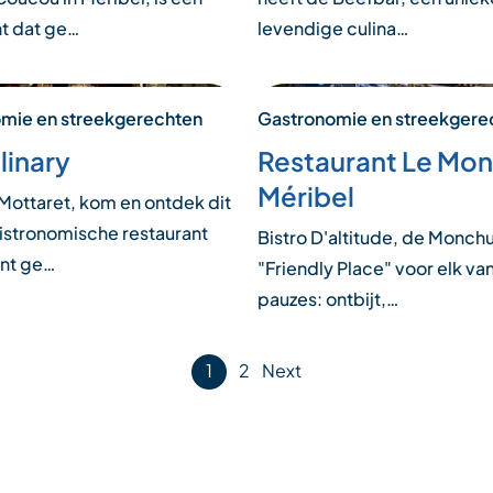
nt dat ge…
levendige culina…
mie en streekgerechten
Gastronomie en streekgere
linary
Restaurant Le Mo
Méribel
 Mottaret, kom en ontdek dit
istronomische restaurant
Bistro D'altitude, de Monchu
unt ge…
"Friendly Place" voor elk va
pauzes: ontbijt,…
1
2
Next