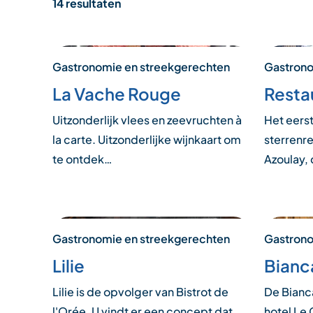
14 resultaten
Gastronomie en streekgerechten
Gastrono
La Vache Rouge
Restau
Uitzonderlijk vlees en zeevruchten à
Het eers
la carte. Uitzonderlijke wijnkaart om
sterrenre
te ontdek…
Azoulay,
Gastronomie en streekgerechten
Gastrono
Lilie
Bianc
Lilie is de opvolger van Bistrot de
De Bianc
l'Orée. U vindt er een concept dat
hotel Le 