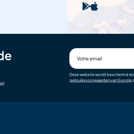
 de
Votre
email
Deze website wordt beschermd d
gebruiksvoorwaarden van Google
z
il