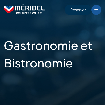
Skip
to
Réserver
content
r
Gastronomie et
Bistronomie