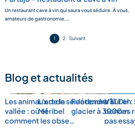
Un restaurant cave à vin qui saura vous séduire. À vous,
amateurs de gastronomie,…
Pagination
1
2
Suivant
des
publications
Blog et actualités
Les animaux de la
L’art de se détendre à
Randonner sur un
VTT DH :
vallée : où et
Méribel
glacier à 3000m
bonnes r
comment les obse…
pas ess