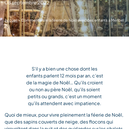
08 septembre 2022
Accueil
>
Comment vivre la féerie de Noël avec des enfants à Méribel
?
S‘il y a bien une chose dont les
enfants parlent 12 mois par an, c’est
de la magie de Noël… Qu’ils croient
ou non au père Noël, qu’ils soient
petits ou grands, c’est un moment
qu’ils attendent avec impatience.
Quoi de mieux, pour vivre pleinement la féerie de Noël,
que des sapins couverts de neige, des flocons qui
virevoltent dans la nuit et des guirlandes sur les chalets